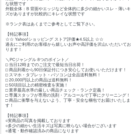
な状態です
外観全体：B 背面やエッジなど全体的に多少の細かいスレ・薄いキ
ズがありますが比較的にキレイな状態です
※ランク表はあくまでご参考としてご覧下さい。
【特記事項】
☆☆ Yahoo!ショッピング ストア評価★4.5以上 ☆☆
過去にご利用のお客様から嬉しいお声や高評価を沢山いただいてお
ります！
＼PCジャングル 8つのポイント／
□ 当日12時までのご注文で最短当日出荷！
□ 商品到着から90日保証付につき安心してお使いいただけます！
□ スマホ・タブレット・パソコンは全品送料無料！
□ 20,000円以上の商品は送料無料！
□ 50項目以上の精密検査を実施！
□ 業界最高水準の厳しい商品チェック・ランク定義！
□ 専属スタッフが専用の洗剤・アルコールで丁寧にクリーニング！
□ 商品に衝撃を与えないよう、丁寧・安全な梱包でお届けいたしま
す！
【特記事項】
○実商品の写真を掲載しております
○多少の細かい生活キズは写真に映らない場合がございます
○通電・動作確認済みの商品になります