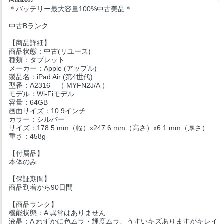
＊バッテリー最大容量100%中古美品＊
中古Bランク
【商品詳細】
商品状態：中古(リユース)
種類：タブレット
メーカー：Apple (アップル)
製品名：iPad Air (第4世代)
型番：A2316 （ MYFN2J/A ）
モデル：Wi-Fiモデル
容量：64GB
画面サイズ：10.9インチ
カラー：シルバー
サイズ：178.5 mm（幅）x247.6 mm（高さ）x6.1 mm（厚さ）
重さ：458g
【付属品】
本体のみ
【保証期間】
商品到着から90日間
【商品ランク】
機能状態：A 異常はありません
液晶：A わずかに色ムラ・輝度ムラ、うすいキズありますがキレイ