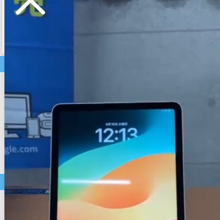
メルマガ申込/停止
特定商取引法に基づく表示
送料とお支払い方法について
個人情報の取扱いについて
家電商品
テレビ
テレビ・周辺機器
電子レンジ
炊飯器
照明器具
洗濯機
空気清浄機
美容家電
掃除機
ホットプレート
コーヒーメーカー
中古パソコン・モバイル商品
店長おすすめ
セール
中古ノートパソコン