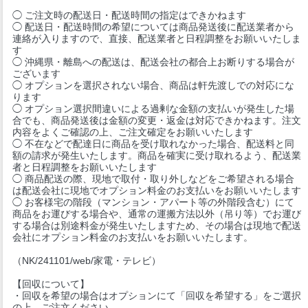
◯ ご注文時の配送日・配送時間の指定はできかねます
◯ 配送日・配送時間の希望については商品発送後に配送業者から
連絡が入りますので、直接、配送業者と日程調整をお願いいたしま
す
◯ 沖縄県・離島への配送は、配送会社の都合上お断りする場合が
ございます
◯ オプションを選択されない場合、商品は軒先渡しでの対応にな
ります
◯ オプション選択間違いによる過剰な金額の支払いが発生した場
合でも、商品発送後は金額の変更・返金は対応できかねます。注文
内容をよくご確認の上、ご注文確定をお願いいたします
◯ 不在などで配達日に商品を受け取れなかった場合、配送料と同
額の請求が発生いたします。商品を確実に受け取れるよう、配送業
者と日程調整をお願いいたします
◯ 商品配送の際、現地で取付・取り外しなどをご希望される場合
は配送会社に現地でオプション料金のお支払いをお願いいたします
◯ お客様宅の階段（マンション・アパート等の外階段含む）にて
商品をお運びする場合や、通常の運搬方法以外（吊り等）でお運び
する場合は別途料金が発生いたしますため、その場合は現地で配送
会社にオプション料金のお支払いをお願いいたします。
（NK/241101/web/家電・テレビ）
【回収について】
・回収を希望の場合はオプションにて「回収を希望する」をご選択
の上、ご注文ください