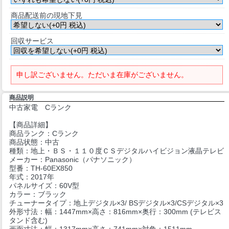
商品配送前の現地下見
回収サービス
申し訳ございません。ただいま在庫がございません。
商品説明
中古家電 Cランク
【商品詳細】
商品ランク：Cランク
商品状態：中古
種類：地上・ＢＳ・１１０度ＣＳデジタルハイビジョン液晶テレビ
メーカー：Panasonic（パナソニック）
型番：TH-60EX850
年式：2017年
パネルサイズ：60V型
カラー：ブラック
チューナータイプ：地上デジタル×3/ BSデジタル×3/CSデジタル×3
外形寸法：幅：1447mm×高さ：816mm×奥行：300mm (テレビス
タンド含む)
画面寸法：幅：1317mm×高さ：741mm×対角：1511mm