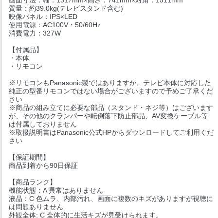
質量：約39.0kg(テレビスタンド含む)
映像パネル：IPS×LED
使用電源：AC100V・50/60Hz
消費電力：327W
【付属品】
・本体
・リモコン
※リモコンもPanasonic製ではありますが、テレビ本体に対応した
純正の型番リモコンではない場合がございますので予めご了承くだ
さい
※商品の組み立てに必要な部品（スタンド・ネジ等）はございます
が、その他のクランパーや転倒落下防止部品、AV変換ケーブル等
は付属しておりません
※取扱説明書はPanasonic公式HPからダウンロードしてご利用くだ
さい
【保証期間】
商品到着から90日保証
【商品ランク】
機能状態：A 異常はありません
液晶：C 色ムラ、内部汚れ、画面に複数のキズがありますが視聴に
は問題ありません
外観全体: C 全体的に生活キズが見受けられます。