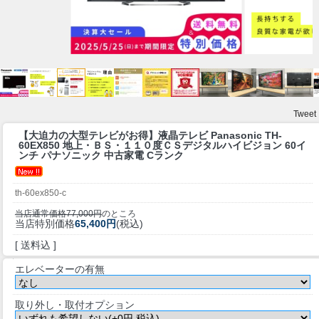
Tweet
【大迫力の大型テレビがお得】
液晶テレビ Panasonic TH-
60EX850 地上・ＢＳ・１１０度ＣＳデジタルハイビジョン 60イ
ンチ パナソニック 中古家電 Cランク
th-60ex850-c
当店通常価格77,000円
のところ
当店特別価格
65,400円
(税込)
[ 送料込 ]
エレベーターの有無
取り外し・取付オプション