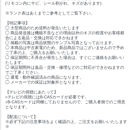
(リモコン内にサビ、シール剥がれ、キズがあります)
※ランク表はあくまでご参考としてご覧下さい。
【特記事項】
◯ 大型商品のため送料が発生いたします
◯ 商品発送後は機能不良などの理由以外のキズの程度やお客様都
合による返品・交換は対応できかねます
◯ 掲載の写真は商品状態のサンプル写真となっております。
◯ 本商品は中古家電のため、新品商品ではございませんので予め
ご了承の上、ご購入をお願いいたします。
◯ 保証期間に不具合が発生した場合は、すぐにご連絡をお願いい
たします。
◯ 保証期間外は返品・交換・修理などのご対応ができかねますの
でご了承ください。
◯ 通電・動作確認済みの商品になります。
◯ メーカーでの保証は対象外となります。
【テレビの視聴にあたって】
○テレビの視聴にはB-CASカードが必要です。
○B-CASカードは同梱しておりませんので、ご購入者側でのご用意
となります。
【配送について】
※必ず下記の注意事項をよく確認の上、ご注文をお願いいたします
※