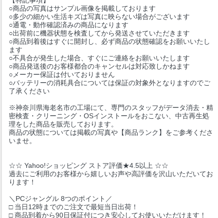
○商品の写真はサンプル画像を掲載しております
○多少の細かい生活キズは写真に映らない場合がございます
○通電・動作確認済みの商品になります
○出荷前に機器状態を検査してから発送させていただきます
○商品到着後はすぐに開封し、必ず商品の状態確認をお願いいたし
ます
○不具合が発生した場合、すぐにご連絡をお願いいたします
○商品発送後のお客様都合のキャンセルは対応致しかねます
○メーカー保証は付いておりません
○バッテリーの消耗具合については保証の対象外となりますのでご
了承ください
※神奈川県海老名市の工場にて、専門のスタッフがデータ消去・精
密検査・クリーニング・OSインストールをおこない、中古再生処
理をした商品を販売しております。
商品の状態については掲載の写真や【商品ランク】をご参考くださ
いませ。
☆☆ Yahoo!ショッピング ストア評価★4.5以上 ☆☆
過去にご利用のお客様から嬉しいお声や高評価を沢山いただいてお
ります！
＼PCジャングル 8つのポイント／
□ 当日12時までのご注文で最短当日出荷！
□ 商品到着から90日保証付につき安心してお使いいただけます！