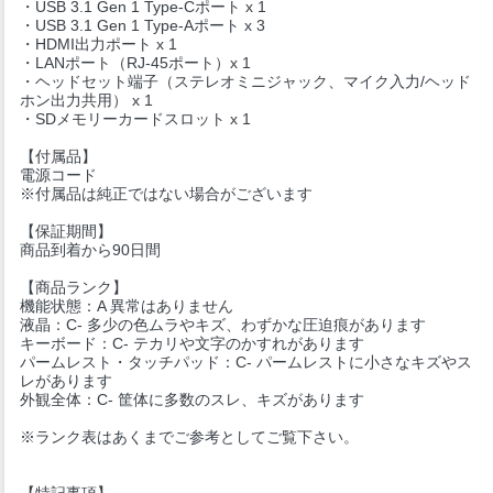
・USB 3.1 Gen 1 Type-Cポート x 1
・USB 3.1 Gen 1 Type-Aポート x 3
・HDMI出力ポート x 1
・LANポート（RJ-45ポート）x 1
・ヘッドセット端子（ステレオミニジャック、マイク入力/ヘッド
ホン出力共用） x 1
・SDメモリーカードスロット x 1
【付属品】
電源コード
※付属品は純正ではない場合がございます
【保証期間】
商品到着から90日間
【商品ランク】
機能状態：A 異常はありません
液晶：C- 多少の色ムラやキズ、わずかな圧迫痕があります
キーボード：C- テカリや文字のかすれがあります
パームレスト・タッチパッド：C- パームレストに小さなキズやス
レがあります
外観全体：C- 筐体に多数のスレ、キズがあります
※ランク表はあくまでご参考としてご覧下さい。
【特記事項】