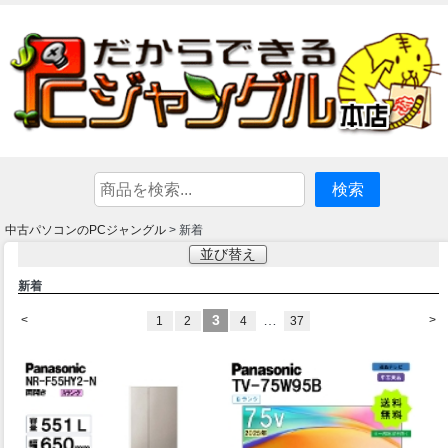
中古パソコンのPCジャングル
> 新着
並び替え
新着
3
…
<
>
1
2
4
37