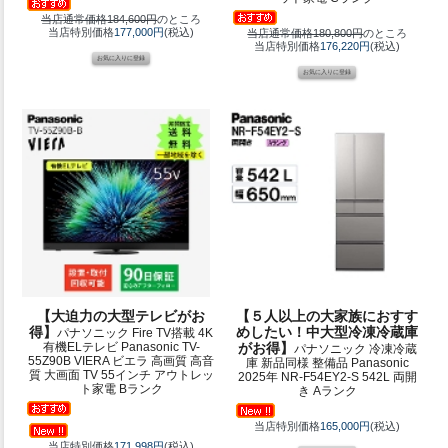
当店通常価格184,600円
のところ
当店特別価格
177,000円
(税込)
当店通常価格180,800円
のところ
当店特別価格
176,220円
(税込)
【大迫力の大型テレビがお
【５人以上の大家族におすす
得】
めしたい！中大型冷凍冷蔵庫
パナソニック Fire TV搭載 4K
有機ELテレビ Panasonic TV-
がお得】
パナソニック 冷凍冷蔵
55Z90B VIERA ビエラ 高画質 高音
庫 新品同様 整備品 Panasonic
質 大画面 TV 55インチ アウトレッ
2025年 NR-F54EY2-S 542L 両開
ト家電 Bランク
き Aランク
当店特別価格
165,000円
(税込)
当店特別価格
171,998円
(税込)