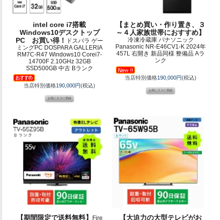
intel core i7搭載
【まとめ買い・作り置き、３
Windows10デスクトップ
～４人家族世帯におすすめ】
PC お買い得！
冷凍冷蔵庫 パナソニック
ドスパラ ゲー
Panasonic NR-E46CV1-K 2024年
ミングPC DOSPARA GALLERIA
457L 右開き 新品同様 整備品 Aラ
RM7C-R47 Windows10 Corei7-
ンク
14700F 2.10GHz 32GB
SSD500GB 中古 Bランク
当店特別価格
190,000円
(税込)
当店特別価格
190,000円
(税込)
【期間限定で送料無料】
【大迫力の大型テレビがお
Fire