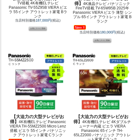
TV搭載 4K有機ELテレビ
得】
4K液晶テレビ パナソニック
Panasonic TV-55Z95B VIERA ビエ
FireTV搭載 TV-65W95B 2025年
ラ 55インチ アウトレット家電 Bラ
Panasonic VIERA ビエラ 薄型 シン
ンク
プル 65インチ アウトレット家電 B
当店特別価格
187,000円
(税込)
ランク
当店特別価格
180,000円
(税込)
【大迫力の大型テレビがお
【大迫力の大型テレビがお
得】
得】
4K有機ELテレビ Panasonic
4K有機ELテレビ 4Kダブルチ
VIERA TH-55MZ2500 Micro Lenz
ューナー内蔵 ビエラ VIERA
搭載 ビエラ 55インチ パナソニッ
Panasonic 65インチ TH-
ク アウトレット家電 Cランク
65LZ2000 パナソニック アウトレ
ット家電 Cランク