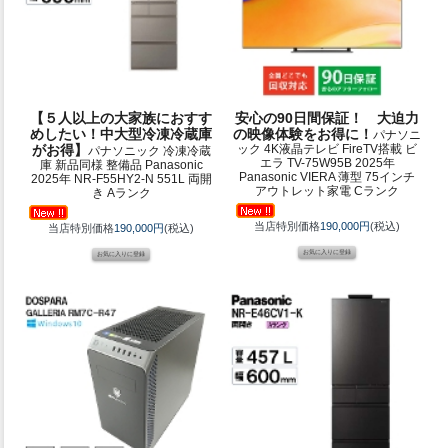
【５人以上の大家族におすす
安心の90日間保証！ 大迫力
めしたい！中大型冷凍冷蔵庫
の映像体験をお得に！
パナソニ
がお得】
ック 4K液晶テレビ FireTV搭載 ビ
パナソニック 冷凍冷蔵
エラ TV-75W95B 2025年
庫 新品同様 整備品 Panasonic
Panasonic VIERA 薄型 75インチ
2025年 NR-F55HY2-N 551L 両開
アウトレット家電 Cランク
き Aランク
当店特別価格
190,000円
(税込)
当店特別価格
190,000円
(税込)