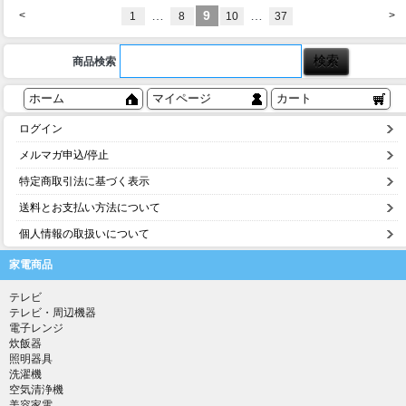
…
9
…
<
>
1
8
10
37
商品検索
ホーム
マイページ
カート
ログイン
メルマガ申込/停止
特定商取引法に基づく表示
送料とお支払い方法について
個人情報の取扱いについて
家電商品
テレビ
テレビ・周辺機器
電子レンジ
炊飯器
照明器具
洗濯機
空気清浄機
美容家電