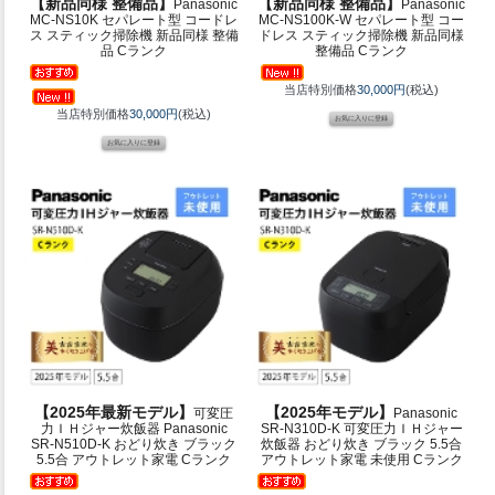
【新品同様 整備品】
【新品同様 整備品】
Panasonic
Panasonic
MC-NS10K セパレート型 コードレ
MC-NS100K-W セパレート型 コー
ス スティック掃除機 新品同様 整備
ドレス スティック掃除機 新品同様
品 Cランク
整備品 Cランク
当店特別価格
30,000円
(税込)
当店特別価格
30,000円
(税込)
【2025年最新モデル】
【2025年モデル】
可変圧
Panasonic
力ＩＨジャー炊飯器 Panasonic
SR-N310D-K 可変圧力ＩＨジャー
SR-N510D-K おどり炊き ブラック
炊飯器 おどり炊き ブラック 5.5合
5.5合 アウトレット家電 Cランク
アウトレット家電 未使用 Cランク