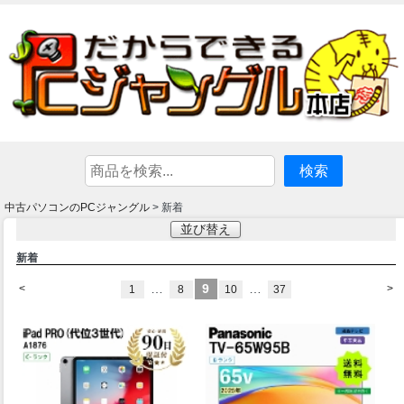
中古パソコンのPCジャングル
> 新着
並び替え
新着
…
9
…
<
>
1
8
10
37