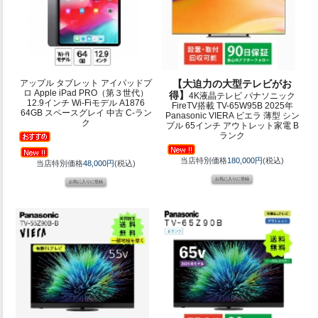
アップル タブレット アイパッドプ
【大迫力の大型テレビがお
ロ Apple iPad PRO（第３世代）
得】
4K液晶テレビ パナソニック
12.9インチ Wi-Fiモデル A1876
FireTV搭載 TV-65W95B 2025年
64GB スペースグレイ 中古 C-ラン
Panasonic VIERA ビエラ 薄型 シン
ク
プル 65インチ アウトレット家電 B
ランク
当店特別価格
180,000円
(税込)
当店特別価格
48,000円
(税込)