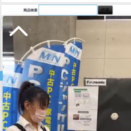
商品検索
ホーム
マイページ
カート
ログイン
メルマガ申込/停止
特定商取引法に基づく表示
送料とお支払い方法について
個人情報の取扱いについて
家電商品
テレビ
テレビ・周辺機器
電子レンジ
炊飯器
照明器具
洗濯機
空気清浄機
美容家電
掃除機