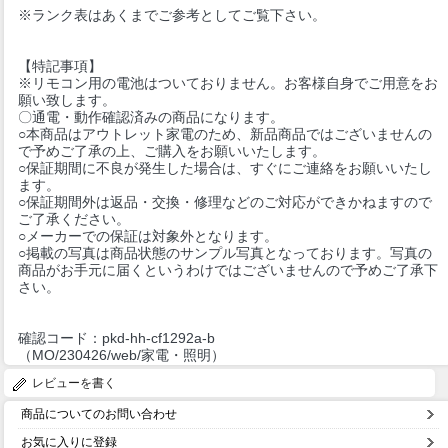
※ランク表はあくまでご参考としてご覧下さい。
【特記事項】
※リモコン用の電池はついておりません。お客様自身でご用意をお
願い致します。
〇通電・動作確認済みの商品になります。
○本商品はアウトレット家電のため、新品商品ではございませんの
で予めご了承の上、ご購入をお願いいたします。
○保証期間に不良が発生した場合は、すぐにご連絡をお願いいたし
ます。
○保証期間外は返品・交換・修理などのご対応ができかねますので
ご了承ください。
○メーカーでの保証は対象外となります。
○掲載の写真は商品状態のサンプル写真となっております。写真の
商品がお手元に届くというわけではございませんので予めご了承下
さい。
確認コード：pkd-hh-cf1292a-b
（MO/230426/web/家電・照明）
レビューを書く
商品についてのお問い合わせ
お気に入りに登録