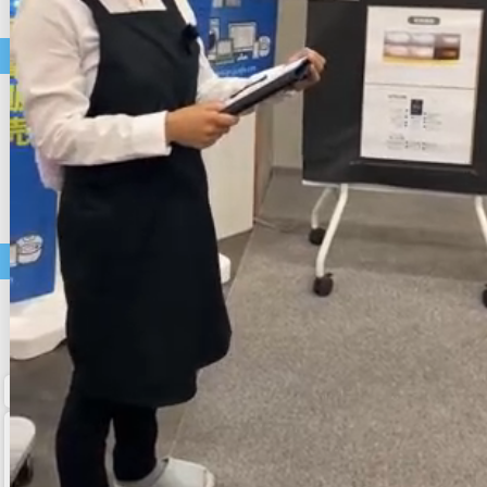
ホットプレート
コーヒーメーカー
中古パソコン・モバイル商品
店長おすすめ
セール
中古ノートパソコン
中古デスクトップパソコン
中古スマートフォン
アクセサリー類
中古タブレット
中古モニター・周辺機器
価格帯で選ぶ
～9,999円
10,000円～19,999円
20,000円～29,999円
30,000円～
ホーム
マイページ
カート
メルマガ申込/停止
特定商取引法に基づく表示