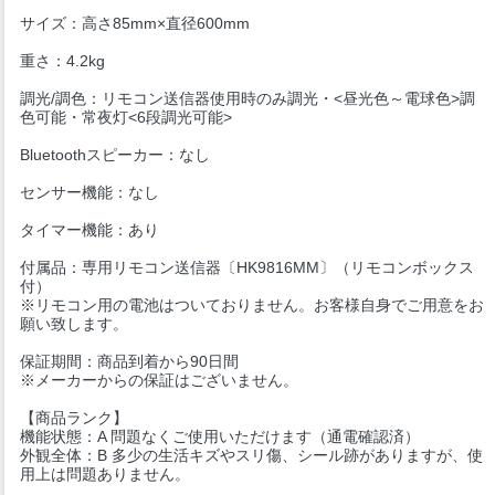
サイズ：高さ85mm×直径600mm
重さ：4.2kg
調光/調色：リモコン送信器使用時のみ調光・<昼光色～電球色>調
色可能・常夜灯<6段調光可能>
Bluetoothスピーカー：なし
センサー機能：なし
タイマー機能：あり
付属品：専用リモコン送信器〔HK9816MM〕（リモコンボックス
付）
※リモコン用の電池はついておりません。お客様自身でご用意をお
願い致します。
保証期間：商品到着から90日間
※メーカーからの保証はございません。
【商品ランク】
機能状態：A 問題なくご使用いただけます（通電確認済）
外観全体：B 多少の生活キズやスリ傷、シール跡がありますが、使
用上は問題ありません。