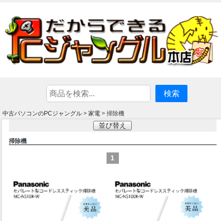
中古パソコンのPCジャングル
家電
>
> 掃除機
並び替え
掃除機
1