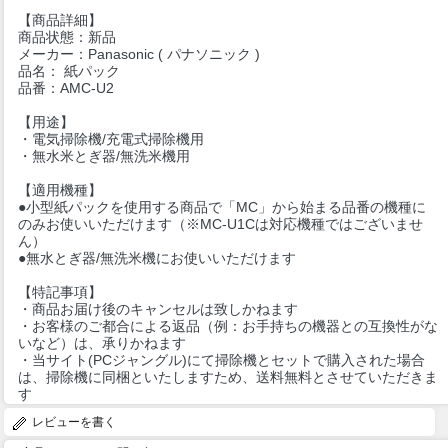
【商品詳細】
商品状態：新品
メーカー：Panasonic ( パナソニック )
品名： 紙パック
品番：AMC-U2
【用途】
・電気掃除機/充電式掃除機用
・無水米とぎ器/無洗米機用
【適用機種】
●小型紙パックを使用する商品で「MC」から始まる品番の機種に
のみお使いいただけます（※MC-U1Cは対応機種ではございませ
ん）
●無水とぎ器/無洗米機にお使いいただけます
【特記事項】
・商品お届け後のキャンセルは致しかねます
・お客様のご都合による返品（例：お手持ちの機器との互換性がな
いなど）は、承りかねます
・当サイト(PCジャングル)にて掃除機とセットで購入された場合
は、掃除機に同梱といたしますため、送料無料とさせていただきま
す
レビューを書く