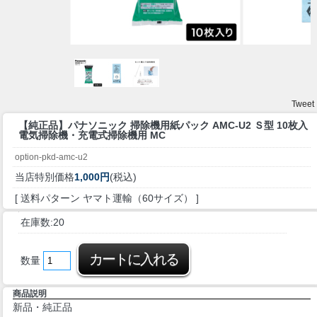
Tweet
【純正品】
パナソニック 掃除機用紙パック AMC-U2 Ｓ型 10枚入
電気掃除機・充電式掃除機用 MC
option-pkd-amc-u2
当店特別価格
1,000円
(税込)
[ 送料パターン ヤマト運輸（60サイズ） ]
在庫数:20
数量
商品説明
新品・純正品