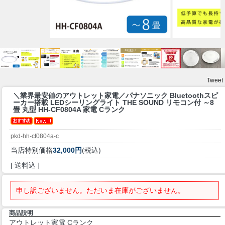
Tweet
＼業界最安値のアウトレット家電／
パナソニック Bluetoothスピ
ーカー搭載 LEDシーリングライト THE SOUND リモコン付 ～8
畳 丸型 HH-CF0804A 家電 Cランク
pkd-hh-cf0804a-c
当店特別価格
32,000円
(税込)
[ 送料込 ]
申し訳ございません。ただいま在庫がございません。
商品説明
アウトレット家電 Cランク