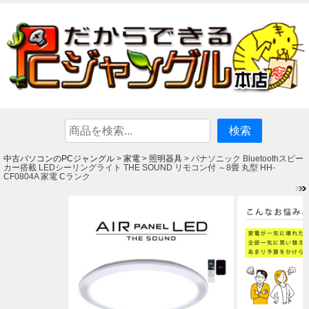
中古パソコンのPCジャングル
家電
照明器具
>
>
> パナソニック Bluetoothスピー
カー搭載 LEDシーリングライト THE SOUND リモコン付 ～8畳 丸型 HH-
CF0804A 家電 Cランク