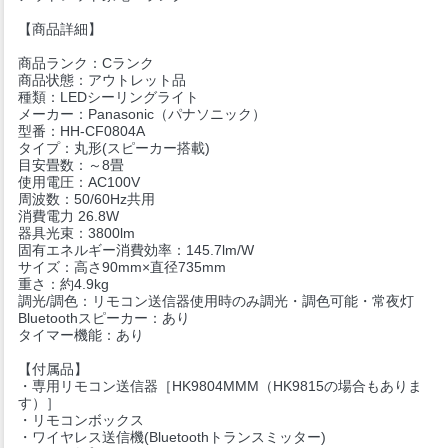
【商品詳細】
商品ランク：Cランク
商品状態：アウトレット品
種類：LEDシーリングライト
メーカー：Panasonic（パナソニック）
型番：HH-CF0804A
タイプ：丸形(スピーカー搭載)
目安畳数：～8畳
使用電圧：AC100V
周波数：50/60Hz共用
消費電力 26.8W
器具光束：3800lm
固有エネルギー消費効率：145.7lm/W
サイズ：高さ90mm×直径735mm
重さ：約4.9kg
調光/調色：リモコン送信器使用時のみ調光・調色可能・常夜灯
Bluetoothスピーカー：あり
タイマー機能：あり
【付属品】
・専用リモコン送信器［HK9804MMM（HK9815の場合もありま
す）］
・リモコンボックス
・ワイヤレス送信機(Bluetoothトランスミッター)