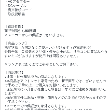
・ACアダプター
・DCケーブル
・音声接続コード
・取扱説明書
【保証期間】
商品到着から90日間
※メーカーからの保証はございません。
【商品ランク】
機能状態：A 問題なくご使用いただけます（通電確認済）
外観全体：C 複数のスリ傷・僅かなゆがみ、リモコンに黄ばみやう
すいキズがありますが使用上は問題ありません。
※ランク表はあくまでご参考としてご覧下さい。
【特記事項】
○通電・動作確認済みの商品になります。
○本商品はアウトレット家電のため、新品商品ではございませんの
で予めご了承の上、ご購入をお願いいたします。
○保証期間に不具合が発生した場合は、すぐにご連絡をお願いいた
します。
○保証期間外は返品・交換・修理などのご対応ができかねますので
ご了承ください。
○メーカーでの保証は対象外となります。
○掲載の写真は商品状態のサンプル写真となっております。