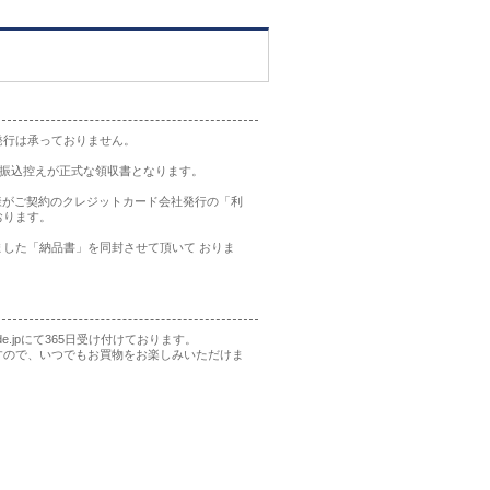
発行は承っておりません。
の振込控えが正式な領収書となります。
様がご契約のクレジットカード会社発行の「利
おります。
した「納品書」を同封させて頂いて おりま
rade.jpにて365日受け付けております。
すので、いつでもお買物をお楽しみいただけま