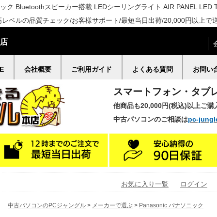
ク Bluetoothスピーカー搭載 LEDシーリングライト AIR PANEL LED TH
高レベルの品質チェック/お客様サポート/最短当日出荷/20,000円以上で
門店
E
会社概要
ご利用ガイド
よくある質問
お問い
スマートフォン・タブ
他商品も20,000円(税込)以上ご
中古パソコンのご相談は
pc-jungl
お気に入り一覧
ログイン
中古パソコンのPCジャングル
>
メーカーで選ぶ
>
Panasonic パナソニック