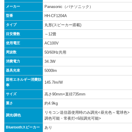
メーカー
Panasonic（パナソニック）
型番
HH-CF1204A
タイプ
丸形(スピーカー搭載)
目安畳数
～12畳
使用電圧
AC100V
周波数
50/60Hz共用
消費電力
34.3W
器具光束
5000lm
固有エネルギー消費効
145.7lm/W
率
サイズ
高さ90mm×直径735mm
重さ
約4.9kg
リモコン送信器使用時のみ調光<昼光色～電球色>
調光/調色
調色可能・常夜灯<6段調光可能>
Bluetoothスピーカー
あり