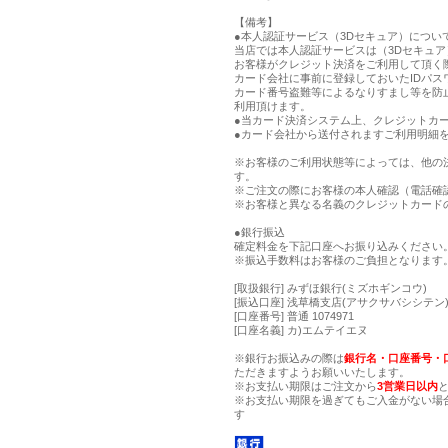
【備考】
●本人認証サービス（3Dセキュア）につい
当店では本人認証サービスは（3Dセキュ
お客様がクレジット決済をご利用して頂く
カード会社に事前に登録しておいたIDパス
カード番号盗難等によるなりすまし等を防
利用頂けます。
●当カード決済システム上、クレジットカー
●カード会社から送付されますご利用明細
※お客様のご利用状態等によっては、他の
す。
※ご注文の際にお客様の本人確認（電話確
※お客様と異なる名義のクレジットカード
●銀行振込
確定料金を下記口座へお振り込みください
※振込手数料はお客様のご負担となります
[取扱銀行] みずほ銀行(ミズホギンコウ)
[振込口座] 浅草橋支店(アサクサバシシテン) 
[口座番号] 普通 1074971
[口座名義] カ)エムテイエヌ
※銀行お振込みの際は
銀行名・口座番号・
ただきますようお願いいたします。
※お支払い期限はご注文から
3営業日以内
※お支払い期限を過ぎてもご入金がない場
す