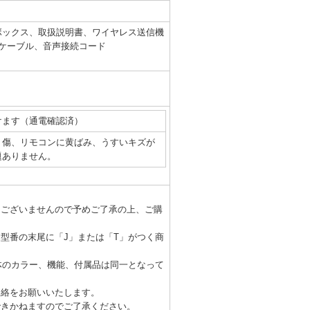
ンボックス、取扱説明書、ワイヤレス送信機
、DCケーブル、音声接続コード
けます（通電確認済）
リ傷、リモコンに黄ばみ、うすいキズが
題ありません。
はございませんので予めご了承の上、ご購
品型番の末尾に「J」または「T」がつく商
本体のカラー、機能、付属品は同一となって
連絡をお願いいたします。
できかねますのでご了承ください。