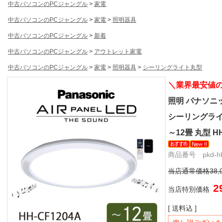
中古パソコンのPCジャングル
>
家電
中古パソコンのPCジャングル
>
家電
>
照明器具
中古パソコンのPCジャングル
>
新着
中古パソコンのPCジャングル
>
アウトレット家電
中古パソコンのPCジャングル
>
家電
>
照明器具
>
シーリングライト丸型
＼業界最安値
照明 パナソニック
シーリングライト 
～12畳 丸型 H
商品番号 pkd-hh-
当店通常価格38,
2
当店特別価格
[ 送料込 ]