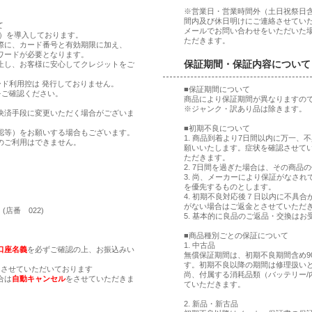
※営業日・営業時間外（土日祝祭日
間内及び休日明けにご連絡させてい
て
メールでお問い合わせをいただいた
ア）を導入しております。
ただきます。
際に、カード番号と有効期限に加え、
ワードが必要となります。
保証期間・保証内容について
止し、お客様に安心してクレジットをご
ド利用控は 発行しておりません。
■保証期間について
をご確認ください。
商品により保証期間が異なりますの
※ジャンク・訳あり品は除きます。
決済手段に変更いただく場合がございま
■初期不良について
認等）をお願いする場合もございます。
1. 商品到着より7日間以内に万一
のご利用はできません。
願いいたします。症状を確認させて
ただきます。
2. 7日間を過ぎた場合は、その商
。
3. 尚、メーカーにより保証がなさ
。
を優先するものとします。
4. 初期不良対応後７日以内に不具
がない場合はご返金とさせていただ
(店番 022)
5. 基本的に良品のご返品・交換はお
■商品種別ごとの保証について
1. 中古品
口座名義
を必ずご確認の上、お振込みい
無償保証期間は、初期不良期間含め9
す。初期不良以降の期間は修理扱い
とさせていただいております
尚、付属する消耗品類（バッテリー/
合は
自動キャンセル
をさせていただきま
ていただきます。
2. 新品・新古品