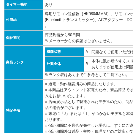
タイマー機能
あり
専用リモコン送信器［HK9804MMM］、リモコ
付属品
(Bluetoothトランスミッター)、ACアダプター
。
商品到着から90日間
保証期間
※メーカーからの保証はございません。
機能状態
A
問題なくご使用いただ
本体に数か所うすくス
商品ランク
外観全体
B
ありますが使用上は問
※ランク表はあくまでご参考としてご覧下さい。
○ 通電・動作確認済みの商品になります。
○ 本商品はアウトレット家電のため、新品商品で
入をお願いいたします。
○ 店頭展示品として製造されたモデルのため、商
品の場合がございます。
特記事項
○ 末尾に「J」または「T」がつかないモデルと
おります。
○ 保証期間に不具合が発生した場合は、すぐにご
○ 保証期間外は返品・交換・修理などのご対応が