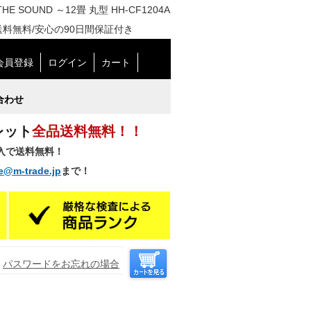
E SOUND ～12畳 丸型 HH-CF1204A
送料無料/安心の90日間保証付き
会員登録
ログイン
カート
合わせ
レット
全品送料無料！！
購入で送料無料！
e@m-trade.jp
まで！
パスワードをお忘れの場合