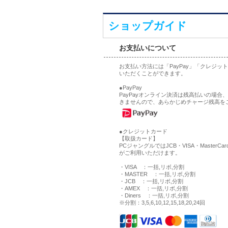
ショップガイド
お支払いについて
お支払い方法には「PayPay」「クレジ
いただくことができます。
●PayPay
PayPayオンライン決済は残高払いの場
きませんので、あらかじめチャージ残高を
●クレジットカード
【取扱カード】
PCジャングルではJCB・VISA・MasterCa
がご利用いただけます。
・VISA ：一括,リボ,分割
・MASTER ：一括,リボ,分割
・JCB ：一括,リボ,分割
・AMEX ：一括,リボ,分割
・Diners ：一括,リボ,分割
※分割：3,5,6,10,12,15,18,20,24回