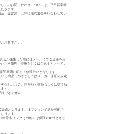
含む）のお問い合わせについては、平日営業時
ただきます。
場合、翌営業日以降に順次返答を行なわせてい
でご注意下さい。
、不具合が発生した際にはメールにてご連絡をお
いただき修理・交換もしくはご返金とさせてい
品の保証期間に応じて修理扱いとなります。
れている商品につきましてはメーカー保証の規定
合が発生した場合、同等品と交換もしくは交換品
きます。
受けできません。
0日間となります。オプションで延長可能で
となります。
内蔵電池/インクその他）は保証対象外とさせ