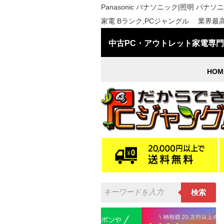
Panasonic パナソニック|照明 パナソニッ
家電 Bランク,PCジャングル 業界最
中古PC・アウトレット家電専
HOM
検索