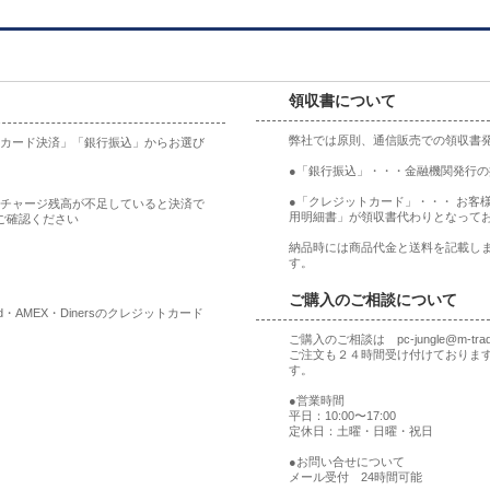
領収書について
弊社では原則、通信販売での領収書
ットカード決済」「銀行振込」からお選び
●「銀行振込」・・・金融機関発行
●「クレジットカード」・・・ お客
合、チャージ残高が不足していると決済で
用明細書」が領収書代わりとなって
ご確認ください
納品時には商品代金と送料を記載しま
す。
ご購入のご相談について
rd・AMEX・Dinersのクレジットカード
ご購入のご相談は pc-jungle@m-t
ご注文も２４時間受け付けておりま
す。
●営業時間
平日：10:00〜17:00
定休日：土曜・日曜・祝日
●お問い合せについて
メール受付 24時間可能