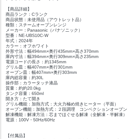
【商品詳細】
商品ランク：Cランク
商品状態：未使用品（アウトレット品）
種類：スチームオーブンレンジ
メーカー：Panasonic（パナソニック）
型番：NE-UBS10C-W
年式：2024年
カラー：オフホワイト
外形寸法：幅494mm×奥行435mm×高さ370mm
庫内寸法：幅394mm×奥行309mm×高さ235mm
電源コードの長さ：約1345mm
グリル皿：幅407mm×奥行301mm
オーブン皿：幅407mm×奥行303mm
庫内総容量：約30L
操作部：カラータッチ液晶
質量：約約20.0kg
タンク容量：650ml
開き方：たて開き
グリル機能：加熱方式：大火力極め焼きヒーター（平面）
オーブン機能：加熱方式：２段調理 コンベクションオーブン
解凍機能：解凍方法：芯までほぐせる解凍（全解凍・半解凍）
電源：100V・50Hz/60Hz
【付属品】