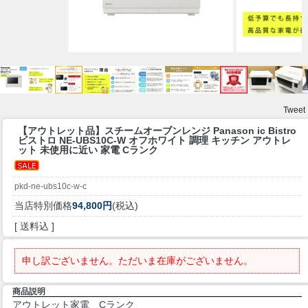
Tweet
【アウトレット品】
スチームオーブンレンジ Panason ic Bistro
ビストロ NE-UBS10C-W オフホワイト 調理 キッチン アウトレ
ット 未使用に近い 家電 Cランク
pkd-ne-ubs10c-w-c
当店特別価格
94,800円
(税込)
[ 送料込 ]
申し訳ございません。ただいま在庫がございません。
商品説明
アウトレット家電 Cランク