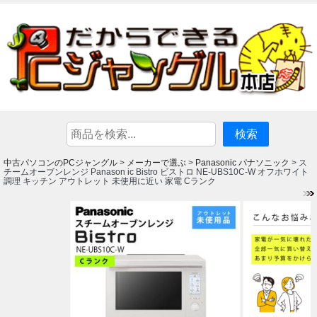
中古パソコンのPCジャングル
メーカーで選ぶ
Panasonic パナソニック
>
>
> ス
チームオーブンレンジ Panason ic Bistro ビストロ NE-UBS10C-W オフホワイト
調理 キッチン アウトレット 未使用に近い 家電 Cランク