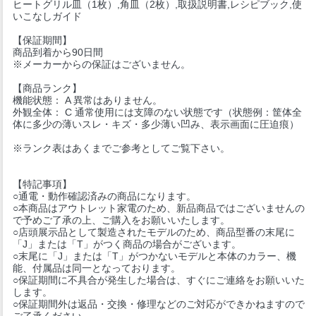
ヒートグリル皿（1枚）,角皿（2枚）,取扱説明書,レシピブック,使
いこなしガイド
【保証期間】
商品到着から90日間
※メーカーからの保証はございません。
【商品ランク】
機能状態： A 異常はありません。
外観全体： C 通常使用には支障のない状態です（状態例：筐体全
体に多少の薄いスレ・キズ・多少薄い凹み、表示画面に圧迫痕）
※ランク表はあくまでご参考としてご覧下さい。
【特記事項】
○通電・動作確認済みの商品になります。
○本商品はアウトレット家電のため、新品商品ではございませんの
で予めご了承の上、ご購入をお願いいたします。
○店頭展示品として製造されたモデルのため、商品型番の末尾に
「J」または「T」がつく商品の場合がございます。
○末尾に「J」または「T」がつかないモデルと本体のカラー、機
能、付属品は同一となっております。
○保証期間に不具合が発生した場合は、すぐにご連絡をお願いいた
します。
○保証期間外は返品・交換・修理などのご対応ができかねますので
ご了承ください。