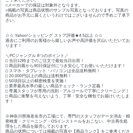
○メーカーでの保証は対象外となります。
○掲載の写真は商品状態のサンプル写真となっております。写真の
商品がお手元に届くというわけではございませんので予めご了承下
さい。
☆☆ Yahoo!ショッピング ストア評価★4.5以上 ☆☆
過去にご利用のお客様から嬉しいお声や高評価を沢山いただいてお
ります！
＼PCジャングル 8つのポイント／
□ 当日12時までのご注文で最短当日出荷！
□ 商品到着から90日保証付につき安心してお使いいただけます！
□ スマホ・タブレット・パソコンは全品送料無料！
□ 20,000円以上の商品は送料無料！
□ 50項目以上の精密検査を実施！
□ 業界最高水準の厳しい商品チェック・ランク定義！
□ 専属スタッフが専用の洗剤・アルコールで丁寧にクリーニング！
□ 商品に衝撃を与えないよう、丁寧・安全な梱包でお届けいたしま
す！
※神奈川県海老名市の工場にて、専門のスタッフがデータ消去・精
密検査・クリーニング・OSインストールをおこない、中古再生処
理をした商品を販売しております。
商品の状態については掲載の写真や【商品ランク】をご参考くださ