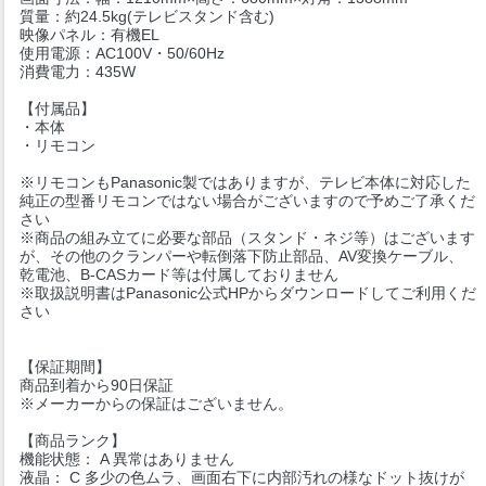
質量：約24.5kg(テレビスタンド含む)
映像パネル：有機EL
使用電源：AC100V・50/60Hz
消費電力：435W
【付属品】
・本体
・リモコン
※リモコンもPanasonic製ではありますが、テレビ本体に対応した
純正の型番リモコンではない場合がございますので予めご了承くだ
さい
※商品の組み立てに必要な部品（スタンド・ネジ等）はございます
が、その他のクランパーや転倒落下防止部品、AV変換ケーブル、
乾電池、B-CASカード等は付属しておりません
※取扱説明書はPanasonic公式HPからダウンロードしてご利用くだ
さい
【保証期間】
商品到着から90日保証
※メーカーからの保証はございません。
【商品ランク】
機能状態： A 異常はありません
液晶： C 多少の色ムラ、画面右下に内部汚れの様なドット抜けが