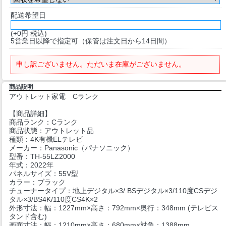
配送希望日
(+0円 税込)
5営業日以降で指定可（保管は注文日から14日間）
申し訳ございません。ただいま在庫がございません。
商品説明
アウトレット家電 Cランク
【商品詳細】
商品ランク：Cランク
商品状態：アウトレット品
種類：4K有機ELテレビ
メーカー：Panasonic（パナソニック）
型番：TH-55LZ2000
年式：2022年
パネルサイズ：55V型
カラー：ブラック
チューナータイプ：地上デジタル×3/ BSデジタル×3/110度CSデジ
タル×3/BS4K/110度CS4K×2
外形寸法：幅：1227mm×高さ：792mm×奥行：348mm (テレビス
タンド含む)
画面寸法：幅：1210mm×高さ：680mm×対角：1388mm