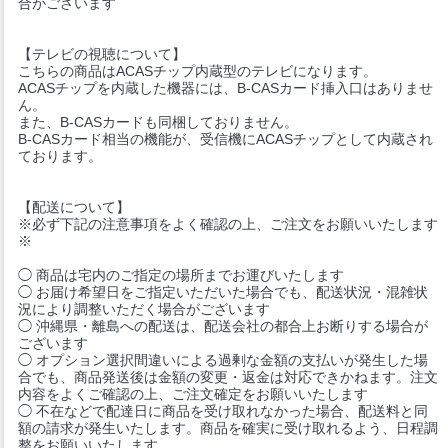
合がございます
【テレビの視聴について】
こちらの商品はACASチップ内蔵型のテレビになります。
ACASチップを内蔵した機器には、B-CASカード挿入口はありませ
ん。
また、B-CASカードも同梱しておりません。
B-CASカード相当の機能が、受信機にACASチップとして内蔵され
ております。
【配送について】
※必ず下記の注意事項をよく確認の上、ご注文をお願いいたします
※
◯ 商品は宅内のご指定の場所までお運びいたします
◯ お届け希望日をご指定いただいた場合でも、配送状況・混雑状
況により調整いただく場合がございます
◯ 沖縄県・離島への配送は、配送会社の都合上お断りする場合が
ございます
◯ オプション選択間違いによる過剰な金額の支払いが発生した場
合でも、商品発送後は金額の変更・返金は対応できかねます。注文
内容をよくご確認の上、ご注文確定をお願いいたします
◯ 不在などで配達日に商品を受け取れなかった場合、配送料と同
額の請求が発生いたします。商品を確実に受け取れるよう、日程調
整をお願いいたします