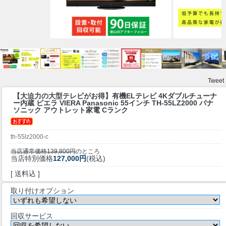
Tweet
【大迫力の大型テレビがお得】
有機ELテレビ 4Kダブルチューナ
ー内蔵 ビエラ VIERA Panasonic 55インチ TH-55LZ2000 パナ
ソニック アウトレット家電 Cランク
th-55lz2000-c
当店通常価格139,800円
のところ
当店特別価格
127,000円
(税込)
[ 送料込 ]
取り付けオプション
回収サービス