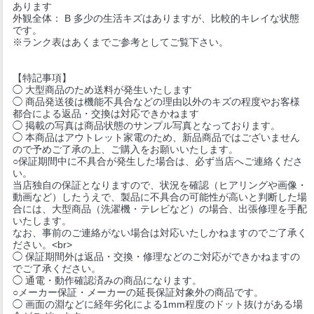
あります
外観全体： B 多少の生活キズはありますが、比較的キレイな状態
です。
※ランク表はあくまでご参考としてご覧下さい。
【特記事項】
◯ 大型商品のため送料が発生いたします
◯ 商品発送後は機能不具合などの理由以外のキズの程度やお客様
都合による返品・交換は対応できかねます
◯ 掲載の写真は商品状態のサンプル写真となっております。
◯ 本商品はアウトレット家電のため、新品商品ではございません
ので予めご了承の上、ご購入をお願いいたします。
○保証期間中に不具合が発生した場合は、必ず当店へご連絡くださ
い。
当店独自の保証となりますので、状況を確認（ヒアリングや画像・
動画など）したうえで、製品に不具合の可能性が高いと判断した場
合には、大型商品（洗濯機・テレビなど）の場合、出張修理を手配
いたします。
なお、事前のご連絡がない場合は対応いたしかねますのでご了承く
ださい。<br>
◯ 保証期間外は返品・交換・修理などのご対応ができかねますの
でご了承ください。
◯ 通電・動作確認済みの商品になります。
○メーカー保証・メーカーの延長保証対象外の商品です。
◯ 画面の淵などに経年劣化による1mm程度のドット抜けがある場