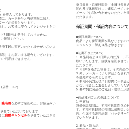
※営業日・営業時間外（土日祝祭日
間内及び休日明けにご連絡させてい
て
メールでお問い合わせをいただいた
ア）を導入しております。
ただきます。
際に、カード番号と有効期限に加え、
ワードが必要となります。
保証期間・保証内容について
止し、お客様に安心してクレジットをご
ド利用控は 発行しておりません。
■保証期間について
をご確認ください。
商品により保証期間が異なりますの
※ジャンク・訳あり品は除きます。
決済手段に変更いただく場合がございま
■初期不良について
認等）をお願いする場合もございます。
1. 商品到着より7日間以内に万一
のご利用はできません。
願いいたします。症状を確認させて
ただきます。
2. 7日間を過ぎた場合は、その商
。
3. 尚、メーカーにより保証がなさ
。
を優先するものとします。
4. 初期不良対応後７日以内に不具
がない場合はご返金とさせていただ
(店番 022)
5. 基本的に良品のご返品・交換はお
■商品種別ごとの保証について
1. 中古品
口座名義
を必ずご確認の上、お振込みい
無償保証期間は、初期不良期間含め9
す。初期不良以降の期間は修理扱い
とさせていただいております
尚、付属する消耗品類（バッテリー/
合は
自動キャンセル
をさせていただきま
ていただきます。
2. 新品・新古品