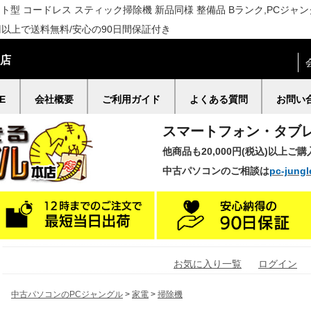
F セパレート型 コードレス スティック掃除機 新品同様 整備品 Bランク,P
0円以上で送料無料/安心の90日間保証付き
門店
E
会社概要
ご利用ガイド
よくある質問
お問い
スマートフォン・タブ
他商品も20,000円(税込)以上ご
中古パソコンのご相談は
pc-jungl
お気に入り一覧
ログイン
中古パソコンのPCジャングル
>
家電
>
掃除機