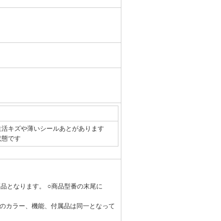
生活キズや薄いシールあとがあります
状態です
品となります。 ○商品型番の末尾に
。
体のカラー、機能、付属品は同一となって