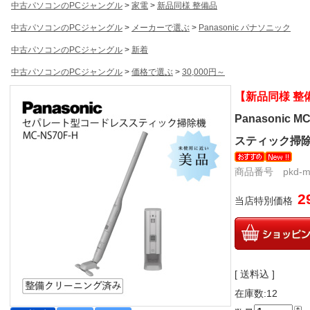
中古パソコンのPCジャングル
>
家電
>
新品同様 整備品
中古パソコンのPCジャングル
>
メーカーで選ぶ
>
Panasonic パナソニック
中古パソコンのPCジャングル
>
新着
中古パソコンのPCジャングル
>
価格で選ぶ
>
30,000円～
【新品同様 整
Panasonic
スティック掃除
商品番号 pkd-mc-
2
当店特別価格
[ 送料込 ]
在庫数:12