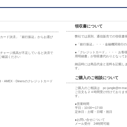
領収書について
弊社では原則、通信販売での領収書
ットカード決済」「銀行振込」からお選び
●「銀行振込」・・・金融機関発行
●「クレジットカード」・・・ お客
合、チャージ残高が不足していると決済で
用明細書」が領収書代わりとなって
ご確認ください
納品時には商品代金と送料を記載しま
す。
ご購入のご相談について
rd・AMEX・Dinersのクレジットカード
ご購入のご相談は pc-jungle@m-t
ご注文も２４時間受け付けておりま
す。
●営業時間
平日：10:00〜17:00
定休日：土曜・日曜・祝日
●お問い合せについて
メール受付 24時間可能