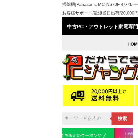
掃除機|Panasonic MC-NS70
お客様サポート/最短当日出荷/20,00
中古PC・アウトレット家電専
HOM
検索