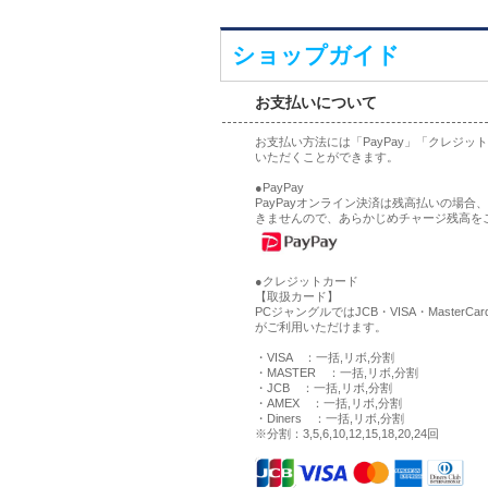
ショップガイド
お支払いについて
お支払い方法には「PayPay」「クレジ
いただくことができます。
●PayPay
PayPayオンライン決済は残高払いの場
きませんので、あらかじめチャージ残高を
●クレジットカード
【取扱カード】
PCジャングルではJCB・VISA・MasterCa
がご利用いただけます。
・VISA ：一括,リボ,分割
・MASTER ：一括,リボ,分割
・JCB ：一括,リボ,分割
・AMEX ：一括,リボ,分割
・Diners ：一括,リボ,分割
※分割：3,5,6,10,12,15,18,20,24回