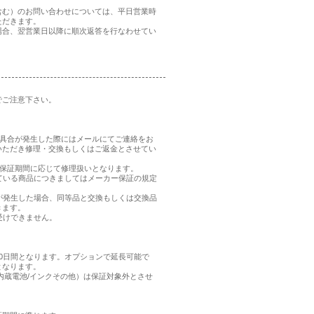
含む）のお問い合わせについては、平日営業時
ただきます。
場合、翌営業日以降に順次返答を行なわせてい
でご注意下さい。
、不具合が発生した際にはメールにてご連絡をお
いただき修理・交換もしくはご返金とさせてい
品の保証期間に応じて修理扱いとなります。
れている商品につきましてはメーカー保証の規定
合が発生した場合、同等品と交換もしくは交換品
きます。
受けできません。
0日間となります。オプションで延長可能で
となります。
内蔵電池/インクその他）は保証対象外とさせ