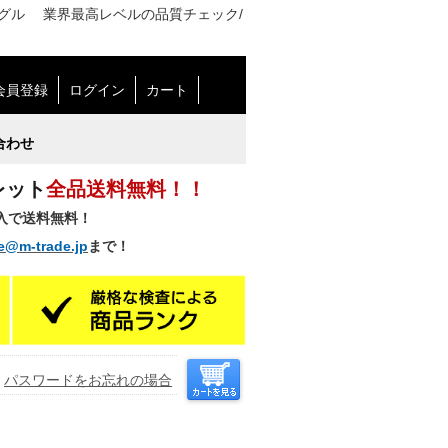
Cジャングル 業界最高レベルの品質チェック/
会員登録
ログイン
カート
合わせ
レット
全品送料無料！！
購入で送料無料！
e@m-trade.jp
まで！
パスワードをお忘れの場合