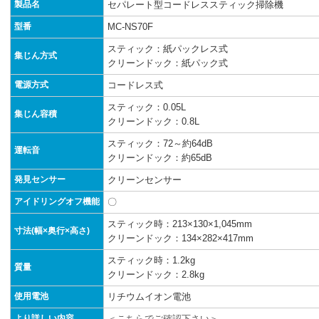
製品名
セパレート型コードレススティック掃除機
型番
MC-NS70F
スティック：紙パックレス式
集じん方式
クリーンドック：紙パック式
電源方式
コードレス式
スティック：0.05L
集じん容積
クリーンドック：0.8L
スティック：72～約64dB
運転音
クリーンドック：約65dB
発見センサー
クリーンセンサー
アイドリングオフ機能
〇
スティック時：213×130×1,045mm
寸法(幅×奥行×高さ)
クリーンドック：134×282×417mm
スティック時：1.2kg
質量
クリーンドック：2.8kg
使用電池
リチウムイオン電池
より詳しい内容
＜こちらでご確認下さい＞