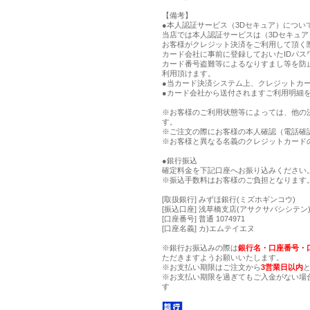
【備考】
●本人認証サービス（3Dセキュア）につい
当店では本人認証サービスは（3Dセキュ
お客様がクレジット決済をご利用して頂く
カード会社に事前に登録しておいたIDパス
カード番号盗難等によるなりすまし等を防
利用頂けます。
●当カード決済システム上、クレジットカー
●カード会社から送付されますご利用明細
※お客様のご利用状態等によっては、他の
す。
※ご注文の際にお客様の本人確認（電話確
※お客様と異なる名義のクレジットカード
●銀行振込
確定料金を下記口座へお振り込みください
※振込手数料はお客様のご負担となります
[取扱銀行] みずほ銀行(ミズホギンコウ)
[振込口座] 浅草橋支店(アサクサバシシテン) 
[口座番号] 普通 1074971
[口座名義] カ)エムテイエヌ
※銀行お振込みの際は
銀行名・口座番号・
ただきますようお願いいたします。
※お支払い期限はご注文から
3営業日以内
※お支払い期限を過ぎてもご入金がない場
す