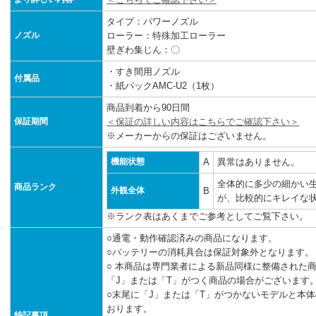
タイプ：パワーノズル
ノズル
ローラー：特殊加工ローラー
壁ぎわ集じん：〇
・すき間用ノズル
付属品
・紙パックAMC-U2（1枚）
商品到着から90日間
保証期間
＜保証の詳しい内容はこちらでご確認下さい＞
※メーカーからの保証はございません。
機能状態
A
異常はありません。
全体的に多少の細かい
商品ランク
外観全体
B
が、比較的にキレイな
※ランク表はあくまでご参考としてご覧下さい。
○通電・動作確認済みの商品になります。
○バッテリーの消耗具合は保証対象外となります。
○ 本商品は専門業者による新品同様に整備された商
「J」または「T」がつく商品の場合がございます
○末尾に「J」または「T」がつかないモデルと本
おります。
特記事項