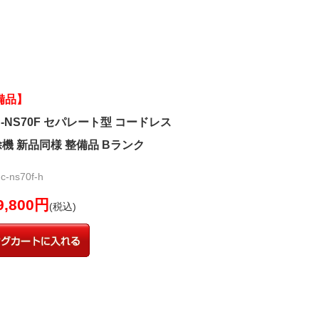
備品】
 MC-NS70F セパレート型 コードレス
機 新品同様 整備品 Bランク
ns70f-h
9,800円
(税込)