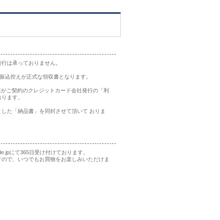
発行は承っておりません。
の振込控えが正式な領収書となります。
様がご契約のクレジットカード会社発行の「利
おります。
した「納品書」を同封させて頂いて おりま
rade.jpにて365日受け付けております。
すので、いつでもお買物をお楽しみいただけま