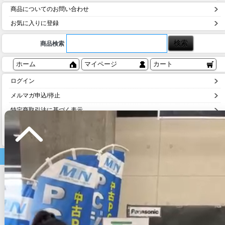
商品についてのお問い合わせ
お気に入りに登録
商品検索
ホーム
マイページ
カート
ログイン
メルマガ申込/停止
特定商取引法に基づく表示
送料とお支払い方法について
個人情報の取扱いについて
家電商品
テレビ
テレビ・周辺機器
電子レンジ
炊飯器
照明器具
洗濯機