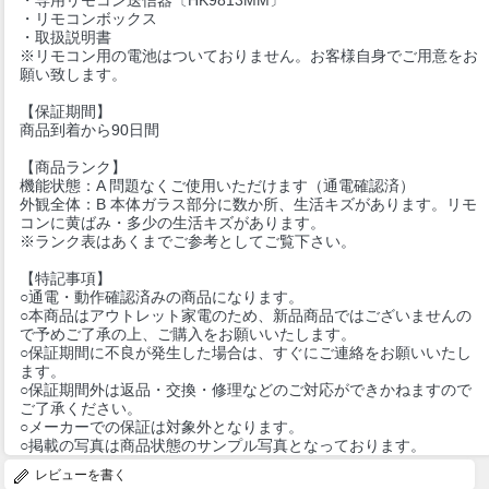
・リモコンボックス
・取扱説明書
※リモコン用の電池はついておりません。お客様自身でご用意をお
願い致します。
【保証期間】
商品到着から90日間
【商品ランク】
機能状態：A 問題なくご使用いただけます（通電確認済）
外観全体：B 本体ガラス部分に数か所、生活キズがあります。リモ
コンに黄ばみ・多少の生活キズがあります。
※ランク表はあくまでご参考としてご覧下さい。
【特記事項】
○通電・動作確認済みの商品になります。
○本商品はアウトレット家電のため、新品商品ではございませんの
で予めご了承の上、ご購入をお願いいたします。
○保証期間に不良が発生した場合は、すぐにご連絡をお願いいたし
ます。
○保証期間外は返品・交換・修理などのご対応ができかねますので
ご了承ください。
○メーカーでの保証は対象外となります。
○掲載の写真は商品状態のサンプル写真となっております。
レビューを書く