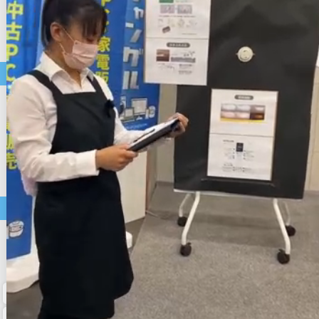
空気清浄機
美容家電
掃除機
ホットプレート
コーヒーメーカー
中古パソコン・モバイル商品
店長おすすめ
セール
中古ノートパソコン
中古デスクトップパソコン
中古スマートフォン
アクセサリー類
中古タブレット
中古モニター・周辺機器
価格帯で選ぶ
～9,999円
10,000円～19,999円
20,000円～29,999円
30,000円～
ホーム
マイページ
カート
メルマガ申込/停止