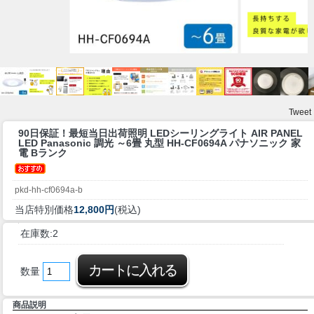
Tweet
90日保証！最短当日出荷
照明 LEDシーリングライト AIR PANEL
LED Panasonic 調光 ～6畳 丸型 HH-CF0694A パナソニック 家
電 Bランク
pkd-hh-cf0694a-b
当店特別価格
12,800円
(税込)
在庫数:2
数量
商品説明