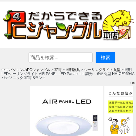
中古パソコンのPCジャングル
家電
照明器具
シーリングライト丸型
>
>
>
> 照明
LEDシーリングライト AIR PANEL LED Panasonic 調光 ～6畳 丸型 HH-CF0694A
パナソニック 家電 Bランク