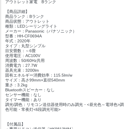
アウトレット家電 Bランク
【商品詳細】
商品ランク：Bランク
商品状態：アウトレット
種類：LEDシーリングライト
メーカー：Panasonic（パナソニック）
型番：HH-CF0694A
年式：2020年
タイプ：丸型シンプル
目安畳数：～6畳
使用電圧：AC100V
周波数：50/60Hz共用
消費電力：27.7W
器具光束：3200lm
固有エネルギー消費効率：115.5lm/w
サイズ：高さ99mm×直径540mm
重さ：3.2kg
Bluetoothスピーカー：なし
センサー機能：なし
タイマー機能：あり
調光/調色：リモコン送信器使用時のみ調光・<昼光色～電球色>調
色可能・常夜灯<6段調光可能>
【付属品】
・専用リモコン送信器〔HK9813MM〕