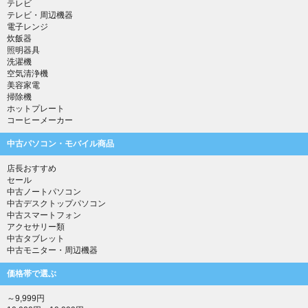
テレビ
テレビ・周辺機器
電子レンジ
炊飯器
照明器具
洗濯機
空気清浄機
美容家電
掃除機
ホットプレート
コーヒーメーカー
中古パソコン・モバイル商品
店長おすすめ
セール
中古ノートパソコン
中古デスクトップパソコン
中古スマートフォン
アクセサリー類
中古タブレット
中古モニター・周辺機器
価格帯で選ぶ
～9,999円