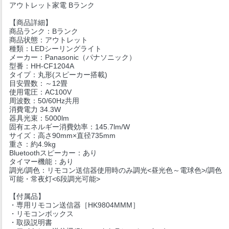
アウトレット家電 Bランク
【商品詳細】
商品ランク：Bランク
商品状態：アウトレット
種類：LEDシーリングライト
メーカー：Panasonic（パナソニック）
型番：HH-CF1204A
タイプ：丸形(スピーカー搭載)
目安畳数：～12畳
使用電圧：AC100V
周波数：50/60Hz共用
消費電力 34.3W
器具光束：5000lm
固有エネルギー消費効率：145.7lm/W
サイズ：高さ90mm×直径735mm
重さ：約4.9kg
Bluetoothスピーカー：あり
タイマー機能：あり
調光/調色：リモコン送信器使用時のみ調光<昼光色～電球色>/調色
可能・常夜灯<6段調光可能>
【付属品】
・専用リモコン送信器［HK9804MMM］
・リモコンボックス
・取扱説明書