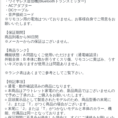
・ワイヤレス送信機(Bluetoothトランスミッター)
・ACアダプター
・DCケーブル
・音声接続コード
※リモコン用の電池はついておりません。お客様自身でご用意をお
願いいたします。
【保証期間】
商品到着から90日間
※メーカーからの保証はございません。
【商品ランク】
機能状態：A 問題なくご使用いただけます（通電確認済）
外観全体：B 本体に数か所うすくスリ傷、リモコンに黄ばみ、うす
いキズがありますが使用上は問題ありません。
※ランク表はあくまでご参考としてご覧下さい。
【特記事項】
○ 通電・動作確認済みの商品になります。
○ 本商品はアウトレット家電のため、新品商品ではございませんの
で予めご了承の上、ご購入をお願いいたします。
○ 店頭展示品として製造されたモデルのため、商品型番の末尾に
「J」または「T」がつく商品の場合がございます。
○ 末尾に「J」または「T」がつかないモデルと本体のカラー、機
能、付属品は同一となっております。
○ 保証期間に不具合が発生した場合は、すぐにご連絡をお願いいた