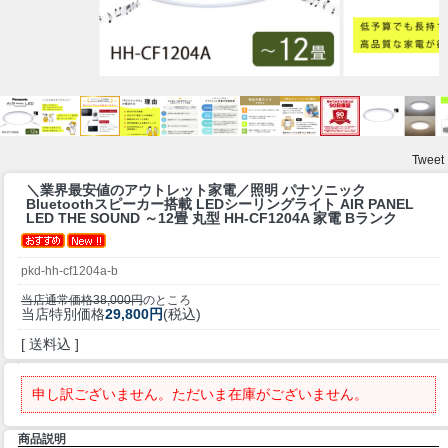
Tweet
＼業界最安値のアウトレット家電／
照明 パナソニック
Bluetoothスピーカー搭載 LEDシーリングライト AIR PANEL
LED THE SOUND ～12畳 丸型 HH-CF1204A 家電 Bランク
pkd-hh-cf1204a-b
当店通常価格38,000円
のところ
当店特別価格
29,800円
(税込)
[ 送料込 ]
申し訳ございません。ただいま在庫がございません。
商品説明