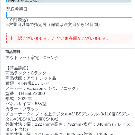
配送希望日
(+0円 税込)
5営業日以降で指定可（保管は注文日から14日間）
申し訳ございません。ただいま在庫がございません。
商品説明
アウトレット家電 Cランク
【商品詳細】
商品ランク：Cランク
商品状態：アウトレット品
種類：4K有機ELテレビ
メーカー：Panasonic（パナソニック）
型番：TH-55LZ2000
年式：2022年
パネルサイズ：55V型
カラー：ブラック
チューナータイプ：地上デジタル×3/ BSデジタル×3/110度CSデジ
タル×3/BS4K/110度CS4K×2
外形寸法：幅：1227mm×高さ：792mm×奥行：348mm (テレビス
タンド含む)
画面寸法：幅：1210mm×高さ：680mm×対角：1388mm