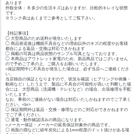
あります
外観全体： B 多少の生活キズはありますが、比較的キレイな状態
です。
※ランク表はあくまでご参考としてご覧下さい。
【特記事項】
◯ 大型商品のため送料が発生いたします
◯ 商品発送後は機能不具合などの理由以外のキズの程度やお客様
都合による返品・交換は対応できかねます
◯ 掲載の写真は商品状態のサンプル写真となっております。
◯ 本商品はアウトレット家電のため、新品商品ではございません
ので予めご了承の上、ご購入をお願いいたします。
○保証期間中に不具合が発生した場合は、必ず当店へご連絡くださ
い。
当店独自の保証となりますので、状況を確認（ヒアリングや画像・
動画など）したうえで、製品に不具合の可能性が高いと判断した場
合には、大型商品（洗濯機・テレビなど）の場合、出張修理を手配
いたします。
なお、事前のご連絡がない場合は対応いたしかねますのでご了承く
ださい。<br>
◯ 保証期間外は返品・交換・修理などのご対応ができかねますの
でご了承ください。
◯ 通電・動作確認済みの商品になります。
○メーカー保証・メーカーの延長保証対象外の商品です。
◯ 画面の淵などに経年劣化による1mm程度のドット抜けがある場