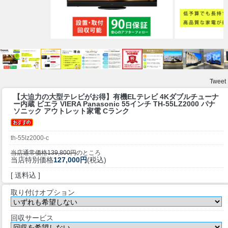
Tweet
【大迫力の大型テレビがお得】
有機ELテレビ 4Kダブルチューナ
ー内蔵 ビエラ VIERA Panasonic 55インチ TH-55LZ2000 パナ
ソニック アウトレット家電 Cランク
th-55lz2000-c
当店通常価格139,800円
のところ
当店特別価格
127,000円
(税込)
[ 送料込 ]
取り付けオプション
回収サービス