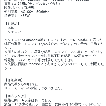
質量：約24.5kg(テレビスタンド含む)
映像パネル：有機EL
使用電源：AC100V・50/60Hz
消費電力：435W
【付属品】
・本体
・リモコン
※リモコンもPanasonic製ではありますが、テレビ本体に対応した
純正の型番リモコンではない場合がございますので予めご了承くだ
さい
※商品の組み立てに必要な部品（スタンド・ネジ等）はございます
が、その他のクランパーや転倒落下防止部品、AV変換ケーブル、
乾電池、B-CASカード等は付属しておりません
※取扱説明書はPanasonic公式HPからダウンロードしてご利用くだ
さい
【保証期間】
商品到着から90日保証
※メーカーからの保証はございません。
【商品ランク】
機能状態： A 異常はありません
液晶： C 多少の色ムラ、画面右下に内部汚れの様なドット抜けが