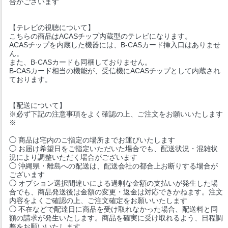
合がございます
【テレビの視聴について】
こちらの商品はACASチップ内蔵型のテレビになります。
ACASチップを内蔵した機器には、B-CASカード挿入口はありませ
ん。
また、B-CASカードも同梱しておりません。
B-CASカード相当の機能が、受信機にACASチップとして内蔵され
ております。
【配送について】
※必ず下記の注意事項をよく確認の上、ご注文をお願いいたします
※
◯ 商品は宅内のご指定の場所までお運びいたします
◯ お届け希望日をご指定いただいた場合でも、配送状況・混雑状
況により調整いただく場合がございます
◯ 沖縄県・離島への配送は、配送会社の都合上お断りする場合が
ございます
◯ オプション選択間違いによる過剰な金額の支払いが発生した場
合でも、商品発送後は金額の変更・返金は対応できかねます。注文
内容をよくご確認の上、ご注文確定をお願いいたします
◯ 不在などで配達日に商品を受け取れなかった場合、配送料と同
額の請求が発生いたします。商品を確実に受け取れるよう、日程調
整をお願いいたします